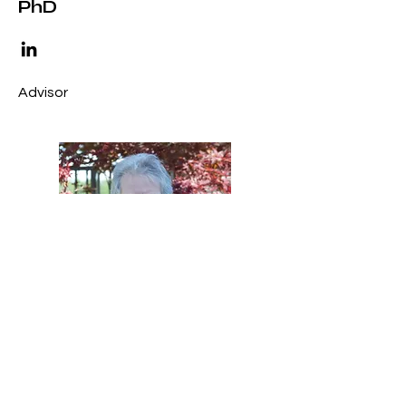
PhD
Advisor
Fabio Opassi, MD, DDS
Advisor